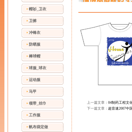
帽衫_卫衣
卫裤
冲锋衣
防晒服
棒球帽
球服_球衣
运动服
马甲
上一篇文章：
04制药工程文
领带_丝巾
下一篇文章：
超音速2007
工作服
帆布袋定做