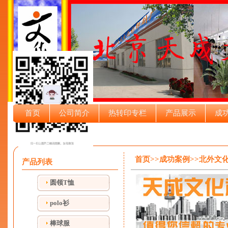
首页
公司简介
热转印专栏
产品展示
成
首页>>成功案例>>北外文
产品列表
圆领T恤
polo衫
棒球服