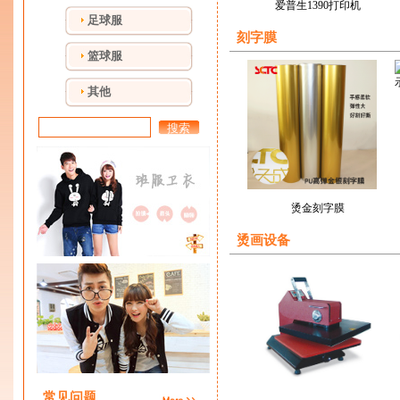
爱普生1390打印机
足球服
刻字膜
篮球服
其他
搜索
烫金刻字膜
烫画设备
常见问题