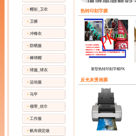
帽衫_卫衣
热转印刻字膜
卫裤
冲锋衣
防晒服
棒球帽
新型热转印刻字模PK
球服_球衣
反光灰烫画膜
运动服
马甲
领带_丝巾
工作服
帆布袋定做