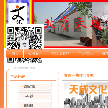
首页
公司简介
热转印专栏
产品展示
成
首页>>热转印专栏
产品列表
圆领T恤
polo衫
棒球服